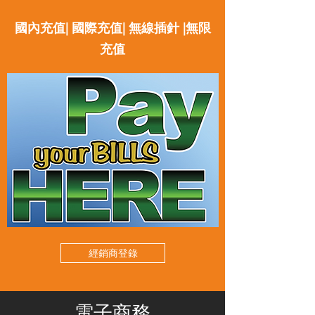
國內充值| 國際充值| 無線插針 |無限
充值
經銷商登錄
電子商務